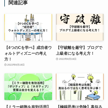
関連記事
【4つのCを学べ】成功者ウ
【守破離を厳守】ブログで
ォルトディズニーの考え
上級者になる考え方！
方！
2022年8月19日
2022年8月19日
【ミラー細胞を有効活用】
【極端思考は危険】真似る