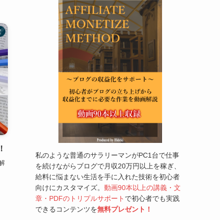
定
！
私のような普通のサラリーマンがPC1台で仕事
解
を続けながらブログで月収20万円以上を稼ぎ、
給料に悩まない生活を手に入れた技術を初心者
向けにカスタマイズ。
動画90本以上の講義・文
章・PDFのトリプルサポート
で初心者でも実践
できるコンテンツを
無料プレゼント！